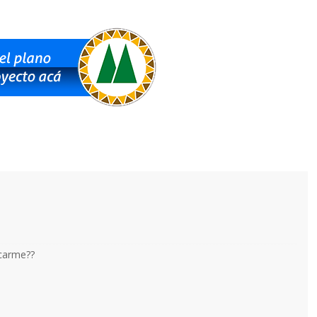
icarme??